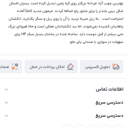
بهترین چوب آزاد مردانه بزرگتر روی کره زمین تبدیل کرده است. پسران امسال
شکل بینی بلندتر را برای شناور پاو اضافه کردند. میمون جدید کاملاً آماده
استراحت است... به ریل ضربه بزنید یا آن را روی ریل و سنگر بگذارید، انگشتان
پاهایتان کشیده نمی‌شوند، اما بند انگشتانتان ممکن است و حالا هیولای بزرگ
حتی بیشتر از قبل دوست دارد. ساخته شده در ساختار بسیار سبک HP برای
سهولت در سواری با صندلی پای جلو.
امکان پرداخت در محل
ضمانت
تحویل اکسپرس
اطلاعات تماس
02166456492 - 09121933405
دسترسی سریع
info@paeezcamp.ir
خرید کیسه خواب
دسترسی سریع
تهران،ضلع شرقی میدان منیریه،پلاک5،واحد2 ( از ساعت 10 تا 17 )
میز تاشو
چادر سرخپوستی