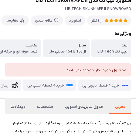
اسنوبرد لیب تک مدل LIB TECH SKUNK APE II
LIB TECH SKUNK APE II SNOWBOARD
اسنوبرد
علاقه‌مندی
مقایسه
از 1 نظر
ویژگی‌ها
برند
سایز
مناسب
لیب تک LIB-Tech
از 153 تا 164 سانتی متر
نیمه حرفه ای و حرفه ای
محصول مورد نظر موجود نمی‌باشد.
خرید 4 قسطه دیجی پی
خرید 4 قسطه اسنپ پی
ارسال 
معرفی
جدول سایزبندی اسنوبرد
مشخصات
دیدگاه‌ها
پروژه "تخته رویایی" لیبتک به حقیقت می پیوندد! آزمایش و اصلاح مداوم
توسط ترور فیلیپس، کروش کولزا، نیل گرین و کرت جنسن، این چوب را به