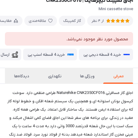
اجاق کمپینگ نیچرهایک | CNK2350CF016
Mini cassette stove
گاز کمپینگ
علاقه‌مندی
مقایسه
از 4 نظر
محصول مورد نظر موجود نمی‌باشد.
خرید 4 قسطه دیجی پی
خرید 4 قسطه اسنپ پی
ارسال 
معرفی
ویژگی ها
نگهداری
دیدگاه‌ها
اجاق گاز مسافرتی Naturehike CNK2350CF016 طراحی منظمی دارد. سوخت
کپسول بوتان استوانه ای و همچنین یک سیستم شعله افکن و خطوط لوله گاز
که برای استفاده ایمن هستند. یک ساختار قابل اعتماد، یک طراحی همه کاره،
مفید در زندگی، برای برنامه های سفر شما.این اجاق فضای کمی اشغال میکند و
سبک است.با این حال شعله قدرتمند 3000 واتی دارد.به مدت 4 ساعت با یک
مینی مخزن گاز استاندارد شعله میدهد.بدنه از فولاد نورد سرد، فولاد ضد زنگ