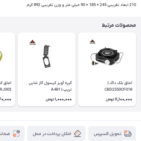
210.ابعاد تقریبی 245 × 185 × 90 میلی متر و وزن تقریبی 892 گرم
محصولات مرتبط
اجاق بلک داگ |
گیره آویز کپسول گاز شاین
اجاق ک
CBD2550CF018
تریپ | A481
RJ003
40,000
1,000,000
11,100,000
تومان
تومان
امکان پرداخت در محل
ضمانت
تحویل اکسپرس