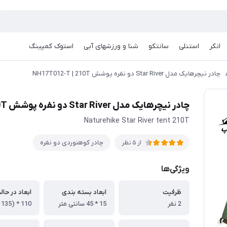
انکر
استنلی
سانتکو
شنا و ورزشهای آبی
استوک کمپینگ
چادر نیچرهایک مدل Star River دو نفره پوشش NH17T012-T | 210T
چادر نیچرهایک مدل Star River دو نفره پوشش NH17T012-T | 210T
Naturehike Star River tent 210T
چادر کوهنوردی دو نفره
از 5 نظر
ویژگی‌ها
ظرفیت
ابعاد بسته بندی
ابعاد در حال
2 نفر
15 * 45 سانتی متر