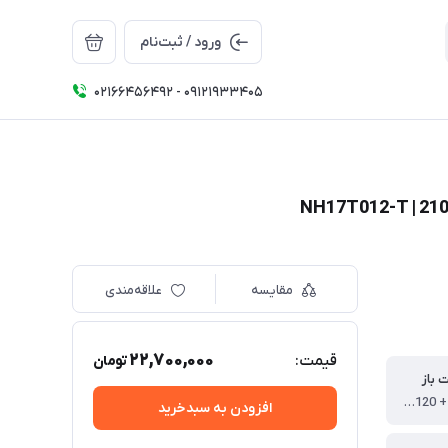
ورود / ثبت‌نام
02166456492 - 09121933405
مقایسه
علاقه‌مندی
22,700,000
قیمت:
تومان
ت باز
110 * (135 + 120 ) * 215 سانتی متر
افزودن به سبدخرید