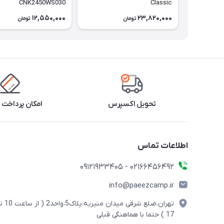
CNK2450WS030
Classic
12,550,000
23,820,000
تومان
تومان
تحویل اکسپرس
امکان پرداخت 
اطلاعات تماس
02166456492 - 09121933405
info@paeezcamp.ir
تهران،ضلع شرقی میدان منیریه،پلاک5،واحد2
17 ) حتما با هماهنگی قبلی