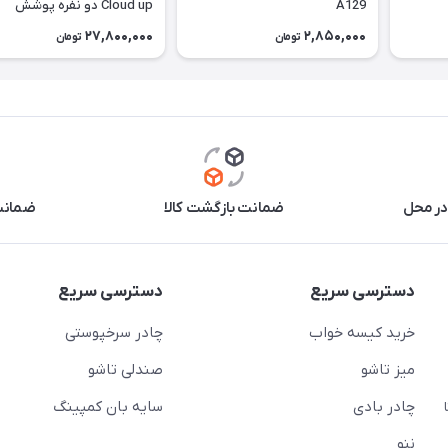
A129
Cloud up دو نفره پوشش
CNK2350WS020 | 20D
27,800,000
2,850,000
تومان
تومان
در محل
ضمانت بازگشت کالا
ضمانت 
دسترسی سریع
دسترسی سریع
خرید کیسه خواب
چادر سرخپوستی
میز تاشو
صندلی تاشو
چادر بادی
سایه بان کمپینگ
 ( از ساعت 10 تا
ننو