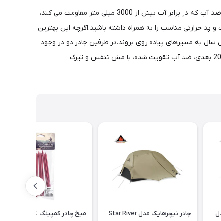
Naturehike Star River 2 یک چادر دو نفره مقرون به صرفه برای ماجراجویی های کوله پشتی در تمام طول سال است.با اسکلت محکم و روکش ضد آب که در برابر آب بیش از 3000 میلی متر مقاومت می کند،
 پد حرارتی مناسب را به همراه داشته باشید.اگرچه این بهترین
 نفر است که می خواهند در تمام طول سال به مسیرهای پیاده روی بروند.در طرفین چادر دو در وجود
دارد که چادر را بسیار جادارتر نشان می دهد.برای دستیابی به عملکرد برتر در زمینه وزن کمتر و عملکرد محصول، این چادر از پارچه نایلونی سبک 20 بعدی، ضد آب تقویت شده، با مش تنفس و تیرک
ل
چادر نیچرهایک مدل Star River
میخ چادر کمپینگ نیچرهایک 8