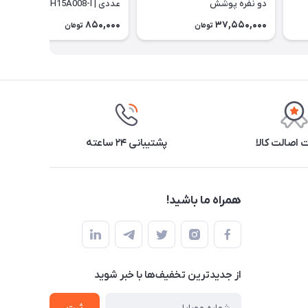
دو نفره پوشش
عددی | NH15A008-I
CNK2450WS022 | 15D
850,000
37,550,000
تومان
تومان
اصالت کالا
پشتیبانی ۲۴ ساعته
همراه ما باشید!
از جدید‌ترین تخفیف‌ها با‌ خبر شوید