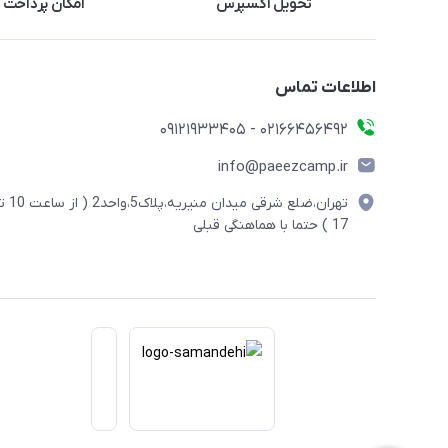
تحویل اکسپرس
امکان پرداخت 
اطلاعات تماس
02166456492 - 09121933405
info@paeezcamp.ir
تهران،ضلع شرقی میدان منیریه،پلاک5،واحد2
17 ) حتما با هماهنگی قبلی