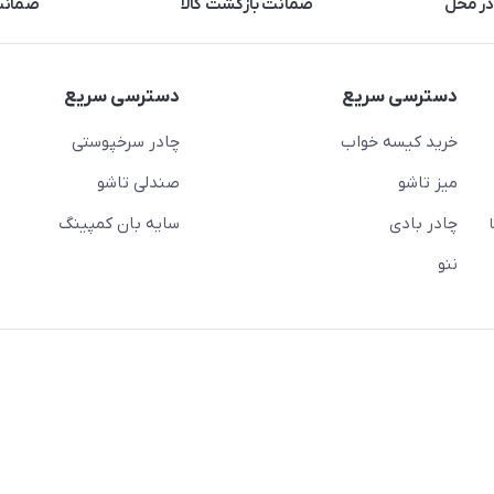
در محل
ضمانت بازگشت کالا
ضمانت 
دسترسی سریع
دسترسی سریع
خرید کیسه خواب
چادر سرخپوستی
میز تاشو
صندلی تاشو
چادر بادی
سایه بان کمپینگ
 ( از ساعت 10 تا
ننو