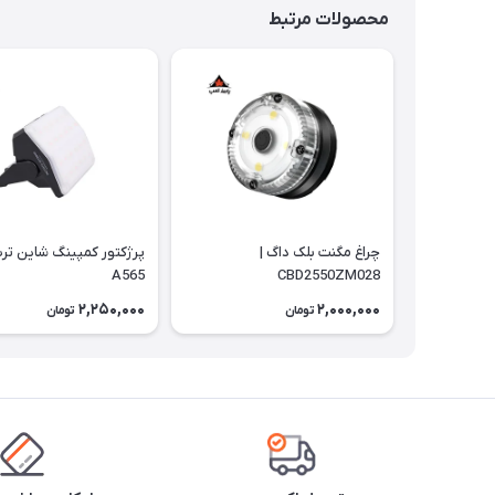
محصولات مرتبط
چراغ مگنت بلک داگ |
پرژکتور کمپینگ شاین تری
A565
CBD2550ZM028
2,250,000
2,000,000
تومان
تومان