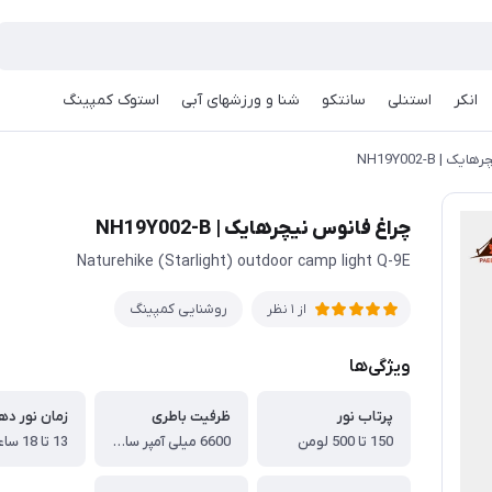
انکر
استنلی
سانتکو
شنا و ورزشهای آبی
استوک کمپینگ
| NH19Y002-B
چراغ فانوس نیچرهایک | NH19Y002-B
Naturehike (Starlight) outdoor camp light Q-9E
روشنایی کمپینگ
از 1 نظر
ویژگی‌ها
پرتاب نور
ظرفیت باطری
زمان نور ده
150 تا 500 لومن
6600 میلی آمپر ساعت
13 تا 18 ساعت