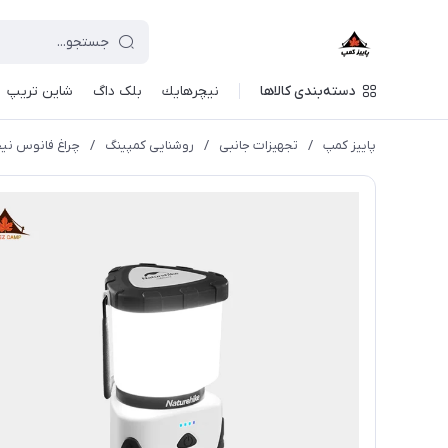
دسته‌بندی کالاها
نيچرهايك
بلک داگ
شاین تریپ
پاییز کمپ
/
تجهیزات جانبی
/
روشنایی کمپینگ
/
چراغ فانوس نیچرهایک 