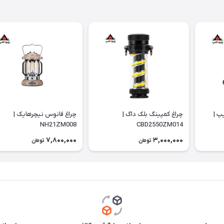
پ |
چراغ کمپینگ بلک داگ |
چراغ فانوس نیچرهایک |
NH21ZM008
CBD2550ZM014
7,800,000
3,000,000
تومان
تومان