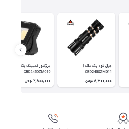
چراغ قوه بلک داگ |
پرژکتور کمپینگ بلک داگ |
CBD2450ZM019
CBD2450ZM011
2,800,000
8,300,000
تومان
تومان