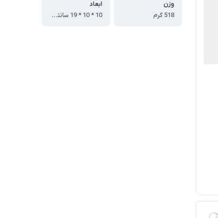
وزن
ابعاد
518 گرم
10 * 10 * 19 سانتی متر