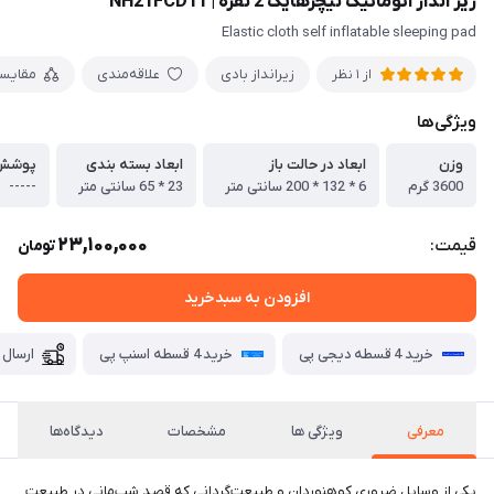
زیر انداز اتوماتیک نیچرهایک 2 نفره | NH21FCD11
Elastic cloth self inflatable sleeping pad
زیرانداز بادی
علاقه‌مندی
مقایس
از 1 نظر
ویژگی‌ها
وزن
ابعاد در حالت باز
ابعاد بسته بندی
پوشش
3600 گرم
6 * 132 * 200 سانتی متر
23 * 65 سانتی متر
-----
23,100,000
قیمت:
تومان
افزودن به سبدخرید
خرید 4 قسطه دیجی پی
خرید 4 قسطه اسنپ پی
ارسال 
معرفی
ویژگی ها
مشخصات
دیدگاه‌ها
یکی از وسایل ضروری کوهنوردان و طبیعت‌گردانی که قصد شب‌مانی در طبیعت