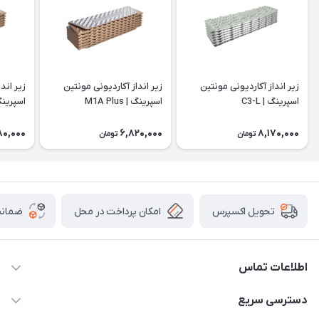
زیر انداز آکاردیونی مونتین
زیر انداز آکاردیونی مونتین
زیر اند
اسپرینگ | C3-L
اسپرینگ | M1A Plus
اسپرینگ |
80,000
6,820,000
8,170,000
تومان
تومان
امکان پرداخت در محل
ضمانت
تحویل اکسپرس
اطلاعات تماس
02166456492 - 09121933405
دسترسی سریع