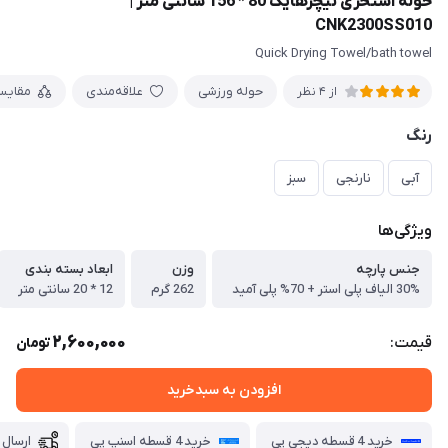
حوله استخری نیچرهایک 80 * 156 سانتی متر |
CNK2300SS010
Quick Drying Towel/bath towel
حوله ورزشی
علاقه‌مندی
مقایس
از 4 نظر
رنگ
آبی
نارنجی
سبز
ویژگی‌ها
جنس پارچه
وزن
ابعاد بسته بندی
30% الیاف پلی استر + 70% پلی آمید
262 گرم
12 * 20 سانتی متر
2,600,000
قیمت:
تومان
افزودن به سبدخرید
خرید 4 قسطه دیجی پی
خرید 4 قسطه اسنپ پی
ارسال 