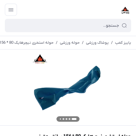
پاییز کمپ
/
پوشاک ورزشی
/
حوله ورزشی
/
حوله استخری نیچرهایک 80 * 156 سانتی متر | CNK2300SS010