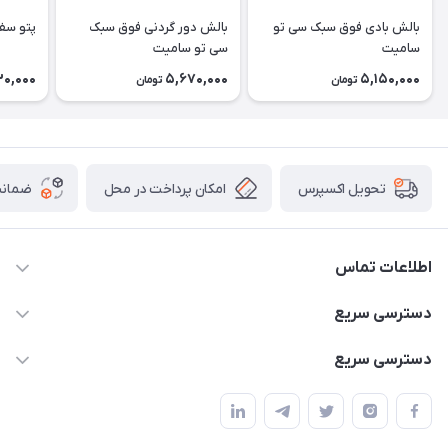
بالش بادی فوق سبک سی تو
بالش دور گردنی فوق سبک
پتو سف
سامیت
سی تو سامیت
30,000
5,670,000
5,150,000
تومان
تومان
امکان پرداخت در محل
ضمانت
تحویل اکسپرس
اطلاعات تماس
02166456492 - 09121933405
دسترسی سریع
info@paeezcamp.ir
خرید کیسه خواب
دسترسی سریع
تهران،ضلع شرقی میدان منیریه،پلاک5،واحد2 ( از ساعت 10 تا 17 )
میز تاشو
چادر سرخپوستی
حتما با هماهنگی قبلی
چادر بادی
صندلی تاشو