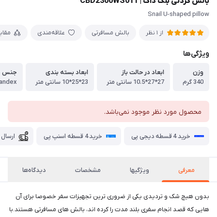
بالش گردنی بلک داگ | CBD2300WS011
Snail U-shaped pillow
بالش مسافرتی
علاقه‌مندی
مقای
از 1 نظر
ویژگی‌ها
وزن
ابعاد در حالت باز
ابعاد بسته بندی
جنس ب
340 گرم
27*27*10.5 سانتی متر
23*25*10 سانتی متر
محصول مورد نظر موجود نمی‌باشد.
خرید 4 قسطه دیجی پی
خرید 4 قسطه اسنپ پی
ارسال 
معرفی
ویژگیها
مشخصات
دیدگاه‌ها
بدون هیچ شک و تردیدی یکی از ضروری ترین تجهیزات سفر خصوصا برای آن
هایی که قصد انجام سفری بلند مدت را کرده اند، بالش های مسافرتی هستند.با