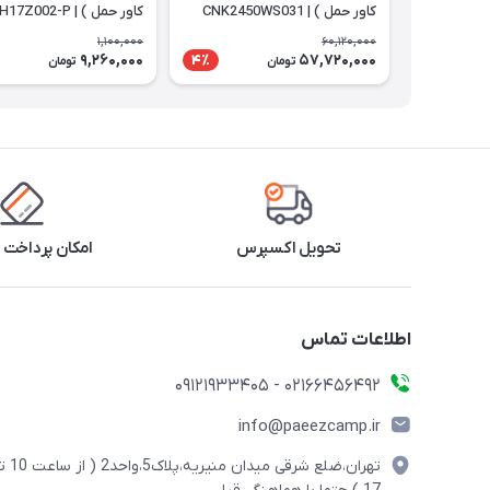
کاور حمل ) | CNK2450WS031
کاور حمل ) | NH17Z002-P
1,100,000
60,120,000
9,260,000
57,720,000
4٪
تومان
تومان
تحویل اکسپرس
امکان پرداخت 
اطلاعات تماس
02166456492 - 09121933405
info@paeezcamp.ir
تهران،ضلع شرقی میدان منیریه،پلاک5،واحد2