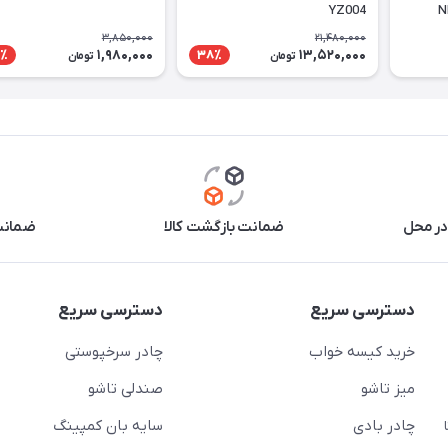
YZ004
3,850,000
21,480,000
1,980,000
13,520,000
٪
38٪
تومان
تومان
در محل
ضمانت بازگشت کالا
ضمانت 
دسترسی سریع
دسترسی سریع
خرید کیسه خواب
چادر سرخپوستی
میز تاشو
صندلی تاشو
چادر بادی
سایه بان کمپینگ
 ( از ساعت 10 تا