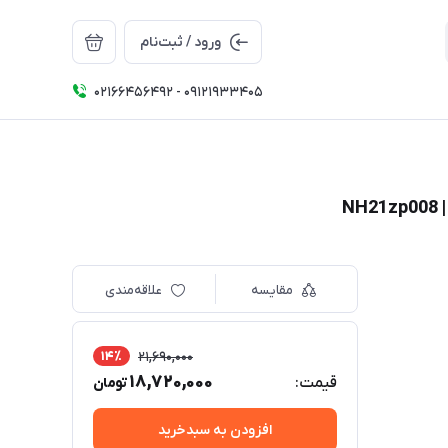
ورود / ثبت‌نام
02166456492 - 09121933405
مقایسه
علاقه‌مندی
14٪
21,690,000
18,720,000
قیمت:
تومان
افزودن به سبدخرید