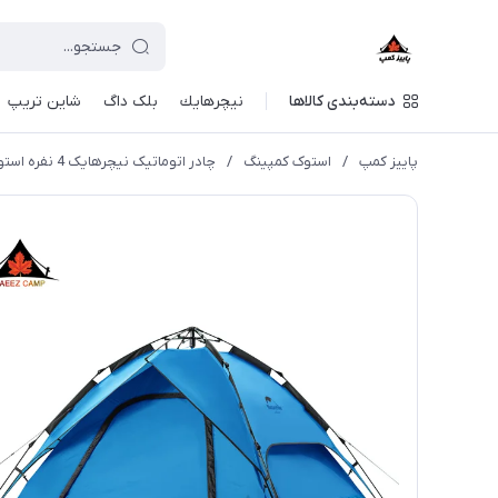
دسته‌بندی کالاها
نيچرهايك
بلک داگ
شاین تریپ
پاییز کمپ
/
استوک کمپینگ
/
چادر اتوماتیک نیچرهایک 4 نفره استوک (کاور پاره) | NH21zp008