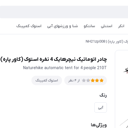
انکر
استنلی
سانتکو
شنا و ورزشهای آبی
استوک کمپینگ
چادر اتوماتیک نیچرهایک 4 نفره استوک (کاور پاره) | NH21zp008
Naturehike automatic tent for 4 people 210T
استوک کمپینگ
از 4 نظر
رنگ
آبی
ویژگی‌ها