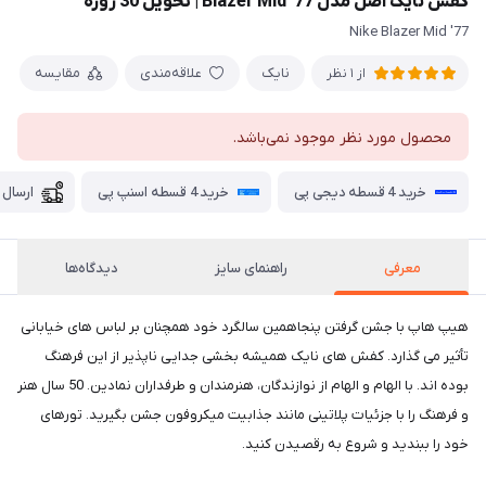
کفش نایک اصل مدل Blazer Mid '77 | تحویل 30 روزه
Nike Blazer Mid '77
نایک
علاقه‌مندی
مقایسه
از 1 نظر
محصول مورد نظر موجود نمی‌باشد.
خرید 4 قسطه دیجی پی
خرید 4 قسطه اسنپ پی
ارسال 
معرفی
راهنمای سایز
دیدگاه‌ها
هیپ هاپ با جشن گرفتن پنجاهمین سالگرد خود همچنان بر لباس های خیابانی
تأثیر می گذارد. کفش های نایک همیشه بخشی جدایی ناپذیر از این فرهنگ
بوده اند. با الهام و الهام از نوازندگان، هنرمندان و طرفداران نمادین. 50 سال هنر
و فرهنگ را با جزئیات پلاتینی مانند جذابیت میکروفون جشن بگیرید. تورهای
خود را ببندید و شروع به رقصیدن کنید.