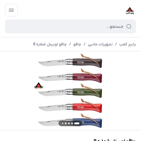
پاییز کمپ
/
تجهیزات جانبی
/
چاقو
/
چاقو اوپينل شماره 8