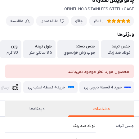
چاقو اوپينل شماره 8
OPINEL NO.8 STAINLEES STEEL+CASE
چاقو
علاقه‌مندی
مقایسه
از 1 نظر
ویژگی‌ها
جنس تيغه
جنس دسته
طول تيغه
وزن
فولاد ضد زنگ
چوب راش فرانسوي
8.5 سانتي متر
80 گرم
محصول مورد نظر موجود نمی‌باشد.
خرید 4 قسطه دیجی پی
خرید 4 قسطه اسنپ پی
ارسال 
مشخصات
دیدگاه‌ها
جنس تيغه
فولاد ضد زنگ