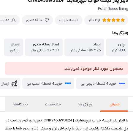
لاینر پلار کیسه خواب نیچرهایک | CNK2450WS024
Polar fleece lining
کیسه خواب
علاقه‌مندی
مقایس
از 2 نظر
ویژگی‌ها
وزن
ابعاد
ابعاد بسته بندی
ارسال
900 گرم
75 * 185 سانتی متر
17 * 27 سانتی متر
رایگان
محصول مورد نظر موجود نمی‌باشد.
خرید 4 قسطه دیجی پی
خرید 4 قسطه اسنپ پی
ارسال 
معرفی
ویژگی ها
مشخصات
دیدگاه‌ها
با لاینر پلار کیسه خواب نیچرهایک | CNK2450WS024، تجربه‌ای گرم و راحت در
دل طبیعت داشته باشید. این لاینر با پارچه‌ای نرم و سبک، دمای بدن شما را حفظ