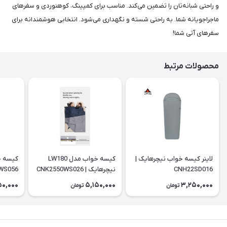
و راحتی شبانه‌تان را تضمین می‌کند. مناسب برای کمپینگ، کوهنوردی و سفرهای
ماجراجویانه شما. به راحتی شسته و نگهداری می‌شود. انتخابی هوشمندانه برای
سفرهای آتی شما!
محصولات مرتبط
لاینر کیسه خواب نیچرهایک |
کیسه خواب مدل LW180
CNH22SD016
نیچرهایک | CNK2550WS026
WS056
50,000
5,150,000
3,250,000
تومان
تومان