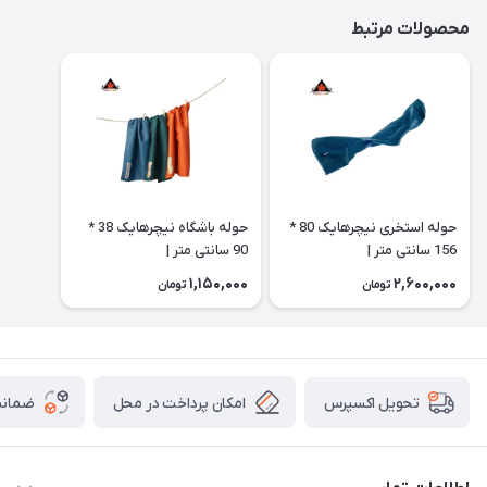
محصولات مرتبط
حوله استخری نیچرهایک 80 *
حوله باشگاه نیچرهایک 38 *
156 سانتی متر |
90 سانتی متر |
CNK2300SS010
CNK2300SS010
1,150,000
2,600,000
تومان
تومان
امکان پرداخت در محل
ضمانت
تحویل اکسپرس