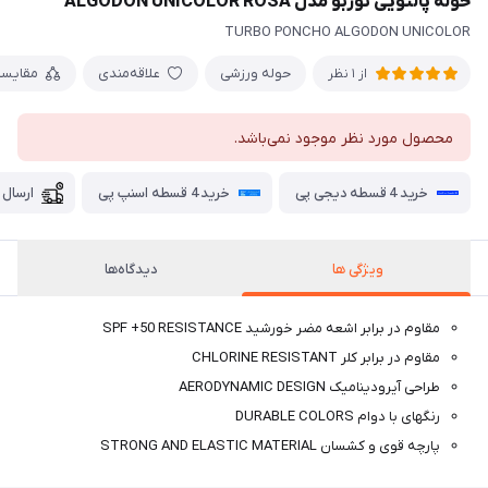
حوله پالتویی توربو مدل ALGODON UNICOLOR ROSA
TURBO PONCHO ALGODON UNICOLOR
حوله ورزشی
علاقه‌مندی
مقایس
از 1 نظر
محصول مورد نظر موجود نمی‌باشد.
خرید 4 قسطه دیجی پی
خرید 4 قسطه اسنپ پی
ارسال 
ویژگی ها
دیدگاه‌ها
مقاوم در برابر اشعه مضر خورشید SPF +50 RESISTANCE
مقاوم در برابر کلر CHLORINE RESISTANT
طراحی آیرودینامیک AERODYNAMIC DESIGN
رنگهای با دوام DURABLE COLORS
پارچه قوی و کشسان STRONG AND ELASTIC MATERIAL