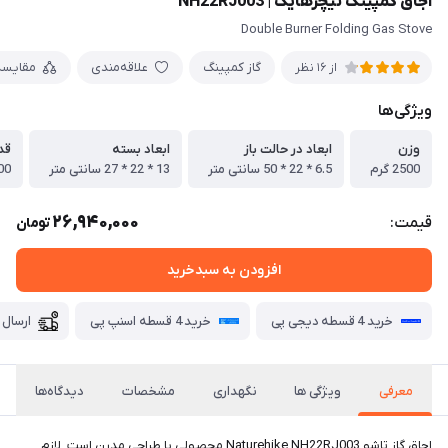
اجاق کمپینگ نیچرهایک | NH22RJ003
Double Burner Folding Gas Stove
گاز کمپینگ
علاقه‌مندی
مقایسه
از 16 نظر
ویژگی‌ها
وزن
ابعاد در حالت باز
ابعاد بسته
قد
2500 گرم
6.5 * 22 * 50 سانتی متر
13 * 22 * 27 سانتی متر
2300 ک
26,940,000
قیمت:
تومان
افزودن به سبدخرید
خرید 4 قسطه دیجی پی
خرید 4 قسطه اسنپ پی
ارسال 
معرفی
ویژگی ها
نگهداری
مشخصات
دیدگاه‌ها
اجاق گاز تاشو Naturehike NH22RJ003 محصولی با طراحی مدرن است. لازم