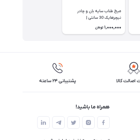
میخ طناب سایه بان و چادر
نیچرهایک 30 سانتی |
CNH22ZP018
1,000,000
تومان
اصالت کالا
پشتیبانی ۲۴ ساعته
همراه ما باشید!