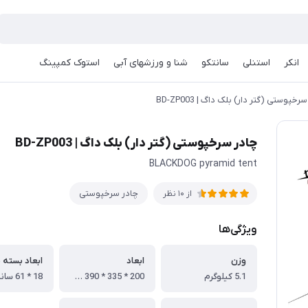
انکر
استنلی
سانتکو
شنا و ورزشهای آبی
استوک کمپینگ
رخپوستی (گتر دار) بلک داگ | BD-ZP003
چادر سرخپوستی (گتر دار) بلک داگ | BD-ZP003
BLACKDOG pyramid tent
چادر سرخپوستی
از 10 نظر
ویژگی‌ها
وزن
ابعاد
ابعاد بسته 
5.1 کیلوگرم
200 * 335 * 390 سانتی متر
18 * 61 سانتی متر