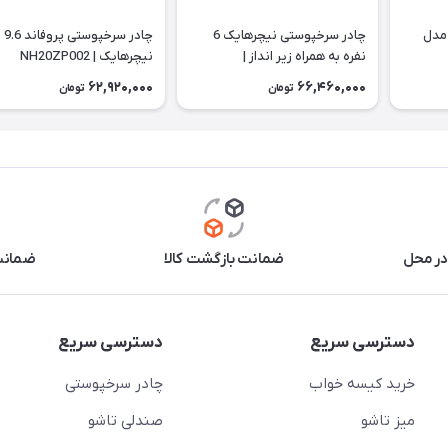
12 نفره مدل
چادر سرخپوستی نیچرهایک 6
چادر سرخپوستی پروفاند 9.6
نفره به همراه زیر انداز |
نیچرهایک | NH20ZP002
NH20ZP014
62,920,000
66,460,000
تومان
تومان
در محل
ضمانت بازگشت کالا
ضمانت 
دسترسی سریع
دسترسی سریع
خرید کیسه خواب
چادر سرخپوستی
میز تاشو
صندلی تاشو