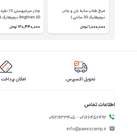
میخ طناب سایه بان و چادر
چادر سرخپوستی 
نیچرهایک 30 سانتی |
Brighten 20 نیچرهایک |
NH20ZP012
NH19PJ014
120,440,000
1,000,000
تومان
تومان
تحویل اکسپرس
امکان پرداخت 
اطلاعات تماس
02166456492 - 09121933405
info@paeezcamp.ir