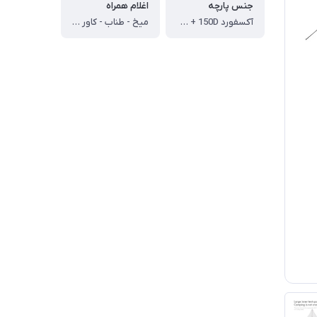
جنس پارچه
اغلام همراه
آکسفورد 150D + لایه نقره ای Silver Coated
میخ - طناب - کاور + تیرک