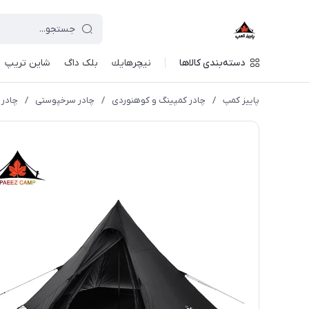
دسته‌بندی کالاها
نيچرهايك
بلک داگ
شاین تریپ
پاییز کمپ
/
چادر کمپینگ و کوهنوردی
/
چادر سرخپوستی
/
چادر س