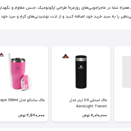
نلی Quencher® H2.0 با حجم 1.18 لیتر، بهترین همراه شما در ماجراجویی‌های روزمره! طراحی ارگونومیک، جن
‌نظیر را به سبد خرید خود اضافه کنید و از لذت نوشیدنی‌های گرم و سرد خود ل
ماگ استنلی 0.6 لیتر مدل
ماگ سانتکو مدل Escape 590ml
AeroLight Transit
2,570,000
8,010,000
تومان
تومان