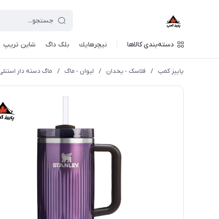
دسته‌بندی کالاها
نيچرهايك
بلک داگ
شاین تریپ
پاییز کمپ
/
فلاسک - یخدان
/
لیوان - ماگ
/
ماگ دسته دار استنلی حجم 1.18 لیتر | .0