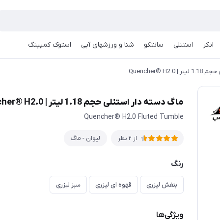
انکر
استنلی
سانتکو
شنا و ورزشهای آبی
استوک کمپینگ
Quencher® H2
ماگ دسته دار استنلی حجم 1.18 لیتر | Quencher® H2.0
Quencher® H2.0 Fluted Tumble
لیوان - ماگ
از 2 نظر
رنگ
بنفش لیزری
قهوه ای لیزری
سبز لیزری
ویژگی‌ها