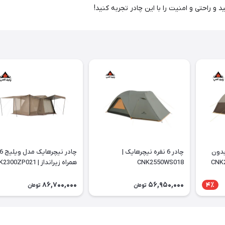
 بدون
چادر 6 نفره نیچرهایک |
CNK2550WS018
همراه زیرانداز | CNK2300ZP021
86,700,000
56,950,000
4٪
تومان
تومان