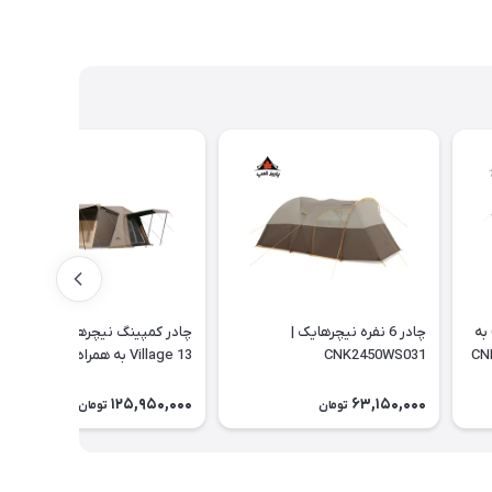
چادر نیچرهایک مدل ویلیج 6 به
چادر 6 نفره نیچرهایک |
چادر کمپینگ نیچرهایک مدل
CNK2450WS031
Village 13 به همراه زیر انداز |
CNH22ZP004
125,950,000
63,150,000
تومان
تومان