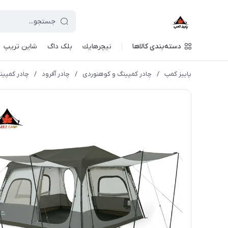
دسته‌بندی کالاها
نيچرهايك
بلک داگ
شاین تریپ
پاییز کمپ
/
چادر کمپینگ و کوهنوردی
/
چادر آفرود
/
چادر کمپینگ مدل Cape 8.3 نیچ