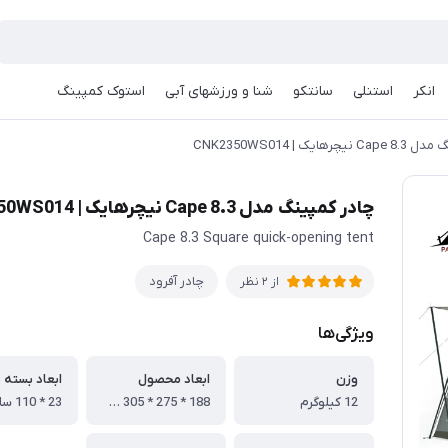
انکر
استنلی
سانتکو
شنا و ورزشهای آبی
استوک کمپینگ
رهایک | CNK2350WS014
چادر کمپینگ مدل Cape 8.3 نیچرهایک | CNK2350WS014
Cape 8.3 Square quick-opening tent
چادر آفرود
از 2 نظر
ویژگی‌ها
وزن
ابعاد محصول
ابعاد بسته 
12 کیلوگرم
188 * 275 * 305 سانتی متر
23 * 110 سانتی متر