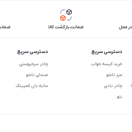
در محل
ضمانت بازگشت کالا
ضمانت 
دسترسی سریع
دسترسی سریع
خرید کیسه خواب
چادر سرخپوستی
میز تاشو
صندلی تاشو
چادر بادی
سایه بان کمپینگ
 ( از ساعت 10 تا
ننو