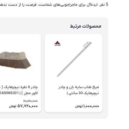
5 نفر، ایده‌آل برای ماجراجویی‌های شماست. فرصت را از دست ندهید و راحتی و امنیت را با این چادر تجربه کنید!
محصولات مرتبط
میخ طناب سایه بان و چادر
چادر 6 نفره نیچرهایک (
نیچرهایک 30 سانتی |
کاور حمل ) | CNK2450WS031
NH19PJ014
60,120,000
57,720,000
1,000,000
تومان
تومان