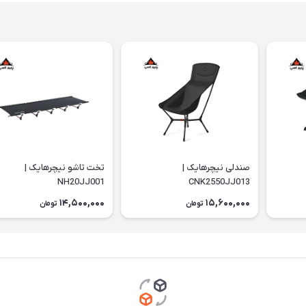
صندلی نیچرهایک |
تخت تاشو نیچرهایک |
NH20JJ001
CNK2550JJ013
14,500,000
15,600,000
تومان
تومان