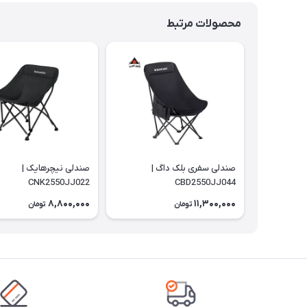
محصولات مرتبط
صندلی سفری بلک داگ |
صندلی نیچرهایک |
CNK2550JJ022
CBD2550JJ044
8,800,000
11,300,000
تومان
تومان