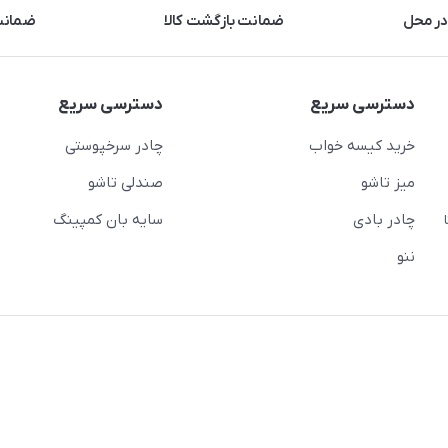
در محل
ضمانت بازگشت کالا
ضمانت 
دسترسی سریع
دسترسی سریع
خرید کیسه خواب
چادر سرخپوستی
میز تاشو
صندلی تاشو
چادر بادی
سایه بان کمپینگ
 ( از ساعت 10 تا
ننو