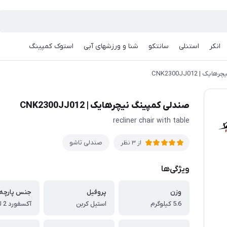
انکر
استنلی
سانتکو
شنا و ورزشهای آبی
استوک کمپینگ
| CNK2300JJ012
صندلی کمپینگ نیچرهایک | CNK2300JJ012
recliner chair with table
صندلی تاشو
از 3 نظر
ویژگی‌ها
وزن
پروفیل
جنس پارچه
5.6 کیلوگرم
استیل کربن