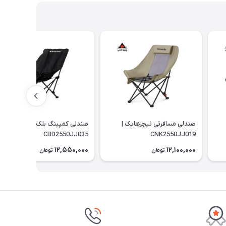
صندلی مسافرتی نیچرهایک |
صندلی کمپینگ بلک داگ |
CBD2550JJ035
CNK2550JJ019
12,550,000
12,100,000
تومان
تومان