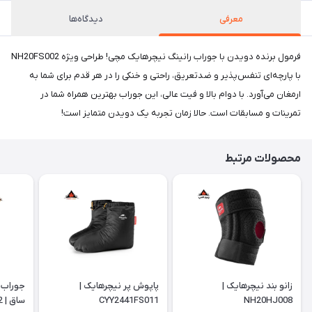
معرفی
دیدگاه‌ها
فرمول برنده دویدن با جوراب رانینگ نیچرهایک مچی! طراحی ویژه NH20FS002
با پارچه‌ای تنفس‌پذیر و ضدتعریق، راحتی و خنکی را در هر قدم برای شما به
ارمغان می‌آورد. با دوام بالا و فیت عالی، این جوراب بهترین همراه شما در
تمرینات و مسابقات است. حالا زمان تجربه یک دویدن متمایز است!
محصولات مرتبط
زانو بند نیچرهایک |
پاپوش پر نیچرهایک |
جوراب 
NH20HJ008
CYY2441FS011
ساق | NH20FS002