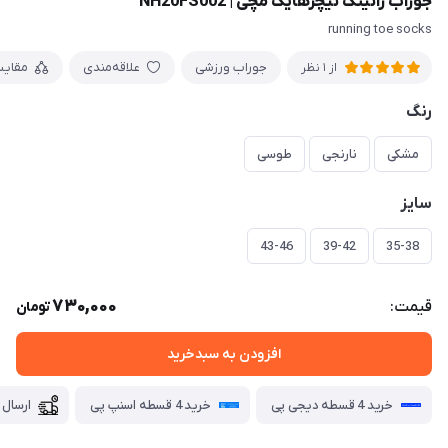
جوراب رانینگ نیچرهایک مچی | NH20FS002
running toe socks
جوراب ورزشی
علاقه‌مندی
مقای
از 1 نظر
رنگ
مشکی
نارنجی
طوسی
سایز
43-46
39-42
35-38
730,000
قیمت:
تومان
افزودن به سبدخرید
خرید 4 قسطه دیجی پی
خرید 4 قسطه اسنپ پی
ارسال 