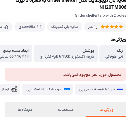
سایه بان نیچرهایک مدل Girder shelter به همراه 2 تیرک |
NH20TM006
Girder shelter tarp with 2 poles
سایه بان کمپینگ
علاقه‌مندی
مق
از 1 نظر
ویژگی‌ها
رنگ
پوشش
ابعاد بسته بندی
آبی طوفانی
پارچه آکسفورد 150D با لایه نقره ای
محصول مورد نظر موجود نمی‌باشد.
خرید 4 قسطه دیجی پی
خرید 4 قسطه اسنپ پی
ارسال 
ویژگی ها
مشخصات
دیدگاه‌ها