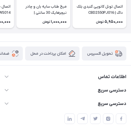
اتصال تونل کانوپی گنبدی بلک
میخ طناب سایه بان و چادر
داگ | CBD2550PJ016
نیچرهایک 30 سانتی |
WS014
NH19PJ014
00,000
1,000,000
5,950,000
تومان
تومان
امکان پرداخت در محل
ضمانت
تحویل اکسپرس
اطلاعات تماس
02166456492 - 09121933405
دسترسی سریع
info@paeezcamp.ir
خرید کیسه خواب
دسترسی سریع
تهران،ضلع شرقی میدان منیریه،پلاک5،واحد2 ( از ساعت 10 تا 17 )
میز تاشو
چادر سرخپوستی
حتما با هماهنگی قبلی
چادر بادی
صندلی تاشو