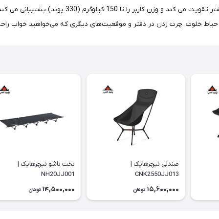
طولانی است. قاب آلیاژ آلومینیوم AL7075 ساختار را برا
، حیاط خلوت، چرت زدن در دفتر و موقعیت‌های دیگری که می‌خواهید خواب راح
صندلی نیچرهایک |
تخت تاشو نیچرهایک |
NH20JJ001
CNK2550JJ013
14,500,000
15,600,000
تومان
تومان