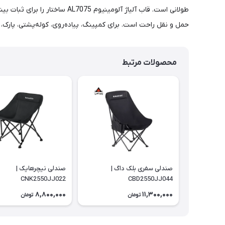
حمل و نقل راحت است. برای کمپینگ، پیاده‌روی، کوله‌پشتی، پارک
محصولات مرتبط
صندلی سفری بلک داگ |
صندلی نیچرهایک |
CNK2550JJ022
CBD2550JJ044
8,800,000
11,300,000
تومان
تومان