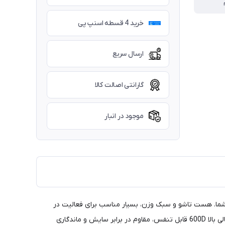
خرید 4 قسطه اسنپ پی
ارسال سریع
گارانتی اصالت کالا
موجود در انبار
 شما. هست تاشو و سبک وزن، بسیار مناسب برای فعالیت در
فضای باز.ارتفاع 38 سانتیمتر سطح تخت را بلندتر می کند تا ناراحتی ناشی از خوابیدن روی زمین خشن و سرد را از بین ببرد. پارچه آکسفورد با چگالی بالا 600D قابل تنفس، مقاوم در برابر سایش و ماندگاری