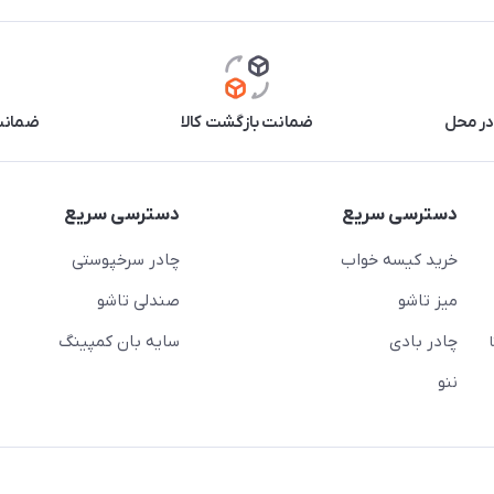
در محل
ضمانت بازگشت کالا
ضمانت 
دسترسی سریع
دسترسی سریع
خرید کیسه خواب
چادر سرخپوستی
میز تاشو
صندلی تاشو
چادر بادی
سایه بان کمپینگ
 ( از ساعت 10 تا
ننو