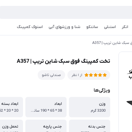
انکر
استنلی
سانتکو
شنا و ورزشهای آبی
استوک کمپینگ
ک شاین تریپ | A357
تخت کمپینگ فوق سبک شاین تریپ | A357
صندلی تاشو
از 1 نظر
ویژگی‌ها
وزن
ابعاد
ابعاد بسته 
3200 گرم
38 * 65 * 190 سانتی متر
جنس بدنه
جنس پارچه
تحمل وزن