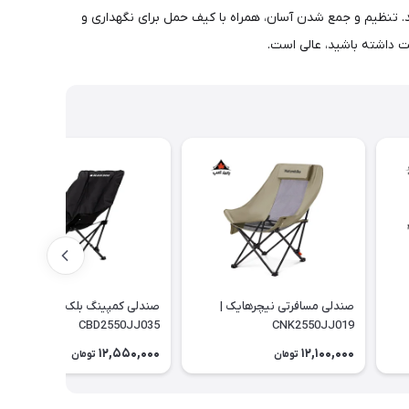
ی ثبات بیشتر تقویت می کند و وزن کاربر را تا 150 کیلوگرم (330 پوند) پشتیبانی می کند. تنظیم و جمع شدن آسان، همراه با کیف حمل برای نگهداری و
ت داشته باشید، عالی است.
صندلی مسافرتی نیچرهایک |
صندلی کمپینگ بلک داگ |
CBD2550JJ035
CNK2550JJ019
12,550,000
12,100,000
تومان
تومان