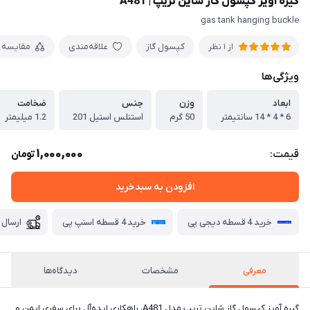
گیره آویز کپسول گاز شاین تریپ | A481
gas tank hanging buckle
کپسول گاز
علاقه‌مندی
مقایسه
از 1 نظر
ویژگی‌ها
ابعاد
وزن
جنس
ضخامت
6 * 4 * 14 سانتیمتر
50 گرم
استنلس استیل 201
1.2 میلیمتر
1,000,000
قیمت:
تومان
افزودن به سبدخرید
خرید 4 قسطه دیجی پی
خرید 4 قسطه اسنپ پی
ارسال 
معرفی
مشخصات
دیدگاه‌ها
گیره آویز کپسول گاز شاین تریپ مدل A481، راهکاری ایده‌آل برای سفری ایمن و