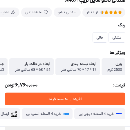
صندلی تاشو شاین تریپ | A467
صندلی تاشو
علاقه‌مندی
مقایس
از 2 نظر
رنگ
مشکی
خاکی
ویژگی‌ها
وزن
ابعاد بسته بندی
ابعاد در حالت باز
جن
2500 گرم
17 * 17 * 70 سانتی متر
54 * 68 * 68 سانتی متر
آکسف
6,760,000
قیمت:
تومان
افزودن به سبدخرید
خرید 4 قسطه دیجی پی
خرید 4 قسطه اسنپ پی
ارسال 