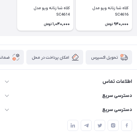
کلاه شنا زنانه ویو مدل
کلاه شنا زنانه ویو مدل
SC4614
SC4616
1,040,000
940,000
تومان
تومان
امکان پرداخت در محل
ضمانت
تحویل اکسپرس
اطلاعات تماس
02166456492 - 09121933405
دسترسی سریع
info@paeezcamp.ir
خرید کیسه خواب
دسترسی سریع
تهران،ضلع شرقی میدان منیریه،پلاک5،واحد2 ( از ساعت 10 تا 17 )
میز تاشو
چادر سرخپوستی
حتما با هماهنگی قبلی
چادر بادی
صندلی تاشو