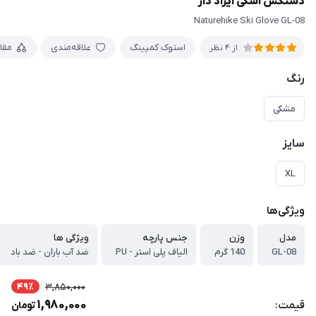
دستکش اسکی ایراد دار
Naturehike Ski Glove GL-08
استوک کمپینگ
علاقه‌مندی
مقا
از 4 نظر
رنگ
مشکی
سایز
XL
ویژگی‌ها
مدل
وزن
جنس پارچه
ویژگی ها
GL-08
140 گرم
الیاف پلی استر - PU
ضد آب باران - ضد باد
49٪
3,850,000
1,980,000
قیمت:
تومان