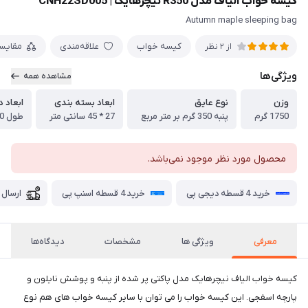
کیسه خواب الیاف مدل R350 نیچرهایک | CNH22SD005
Autumn maple sleeping bag
کیسه خواب
علاقه‌مندی
مقایس
از 2 نظر
ویژگی‌ها
مشاهده همه
وزن
نوع عایق
ابعاد بسته بندی
ابعاد د
1750 گرم
پنبه 350 گرم بر متر مربع
27 * 45 سانتی متر
طول 210 --- عرض 80 سانتی متر
محصول مورد نظر موجود نمی‌باشد.
خرید 4 قسطه دیجی پی
خرید 4 قسطه اسنپ پی
ارسال 
معرفی
ویژگی ها
مشخصات
دیدگاه‌ها
کیسه خواب الیاف نیچرهایک مدل پاکتی پر شده از پنبه و پوشش نایلون و
پارچه اسفجی. این کیسه خواب را می توان با سایر کیسه خواب های هم نوع