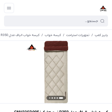
پاییز کمپ
/
تجهیزات استراحت
/
کیسه خواب
/
کیسه خواب الیاف مدل R350 نیچرهایک | CNH22SD005