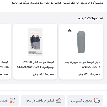
ترکیب کرد تا تبدیل به یک کیسه خواب دو نفره شود.بسیار سبک می باشد.
محصولات مرتبط
لاینر کیسه خواب نیچرهایک |
کیسه خواب مدل LW180
CNH22SD016
نیچرهایک | CNK2550WS026
WS056
50,000
5,150,000
3,250,000
تومان
تومان
امکان پرداخت در محل
ضمانت
تحویل اکسپرس