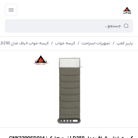
پاییز کمپ
/
تجهیزات استراحت
/
کیسه خواب
/
کیسه خواب الیاف مدل LD250 نیچرهایک | CNK2300SD016