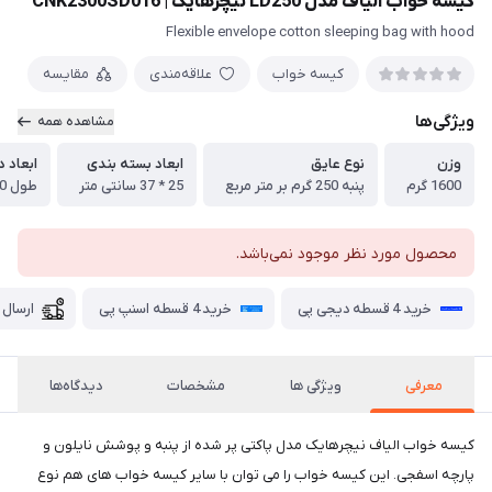
کیسه خواب الیاف مدل LD250 نیچرهایک | CNK2300SD016
Flexible envelope cotton sleeping bag with hood
کیسه خواب
علاقه‌مندی
مقایسه
ویژگی‌ها
مشاهده همه
وزن
نوع عایق
ابعاد بسته بندی
ابعاد د
1600 گرم
پنبه 250 گرم بر متر مربع
25 * 37 سانتی متر
طول 220 --- عرض 75 سانتی متر
محصول مورد نظر موجود نمی‌باشد.
خرید 4 قسطه دیجی پی
خرید 4 قسطه اسنپ پی
ارسال 
معرفی
ویژگی ها
مشخصات
دیدگاه‌ها
کیسه خواب الیاف نیچرهایک مدل پاکتی پر شده از پنبه و پوشش نایلون و
پارچه اسفجی. این کیسه خواب را می توان با سایر کیسه خواب های هم نوع