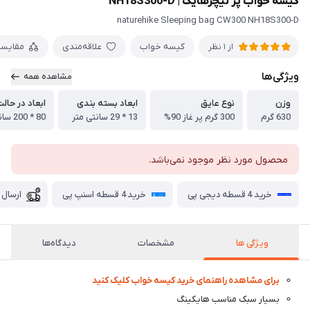
کیسه خواب پر نیچرهایک | NH18S300-D
naturehike Sleeping bag CW300 NH18S300-D
کیسه خواب
علاقه‌مندی
مقایس
از 1 نظر
ویژگی‌ها
مشاهده همه
وزن
نوع عایق
ابعاد بسته بندی
ابعاد در حالت
630 گرم
300 گرم پر غاز 90%
13 * 29 سانتی متر
80 * 200 سانتی متر
محصول مورد نظر موجود نمی‌باشد.
خرید 4 قسطه دیجی پی
خرید 4 قسطه اسنپ پی
ارسال 
ویژگی ها
مشخصات
دیدگاه‌ها
برای مشاهده راهنمای خرید کیسه خواب کلیک کنید
بسیار سبک مناسب هایکینگ