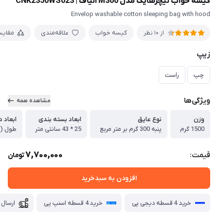
کیسه خواب نیچرهایک مدل M300 الیاف | CNK2350WS023
Envelop washable cotton sleeping bag with hood
کیسه خواب
علاقه‌مندی
مقایس
از 10 نظر
زیپ
چپ
راست
ویژگی‌ها
مشاهده همه
وزن
نوع عایق
ابعاد بسته بندی
ابعاد د
1500 گرم
پنبه 300 گرم بر متر مربع
25 * 43 سانتی متر
طول ( 190 + 30 ) --- عرض 80 سانتی 
7,700,000
قیمت:
تومان
افزودن به سبدخرید
خرید 4 قسطه دیجی پی
خرید 4 قسطه اسنپ پی
ارسال 