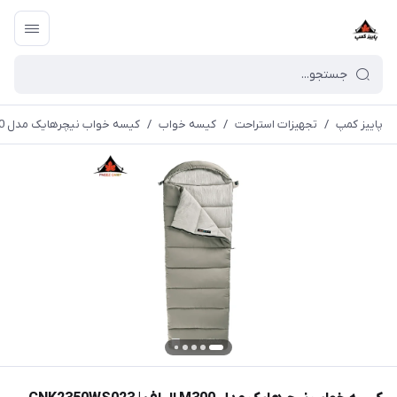
پاییز کمپ
/
تجهیزات استراحت
/
کیسه خواب
/
کیسه خواب نیچرهایک مدل M300 الیاف | CNK2350WS023