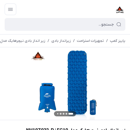
پاییز کمپ
/
تجهیزات استراحت
/
زیرانداز بادی
/
زیر انداز بادی نیچرهایک مدل NH19Z032-P | FC10