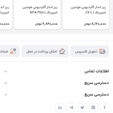
زیر انداز آکاردیونی مونتین
زیر انداز آکاردیونی مونتین
زیر اند
اسپرینگ | C3-L
اسپرینگ | M1A Plus
اسپرینگ |
80,000
6,820,000
8,170,000
تومان
تومان
امکان پرداخت در محل
ضمانت
تحویل اکسپرس
اطلاعات تماس
02166456492 - 09121933405
دسترسی سریع
info@paeezcamp.ir
خرید کیسه خواب
دسترسی سریع
تهران،ضلع شرقی میدان منیریه،پلاک5،واحد2 ( از ساعت 10 تا 17 )
میز تاشو
چادر سرخپوستی
حتما با هماهنگی قبلی
چادر بادی
صندلی تاشو