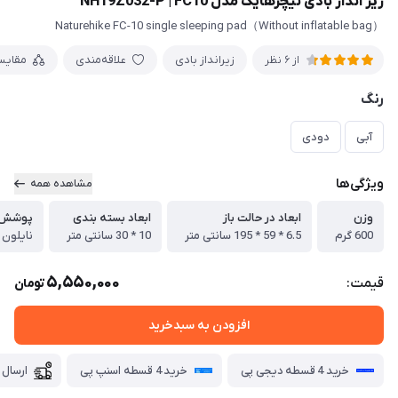
زیر انداز بادی نیچرهایک مدل NH19Z032-P | FC10
Naturehike FC-10 single sleeping pad（Without inflatable bag）
زیرانداز بادی
علاقه‌مندی
مقایس
از 6 نظر
رنگ
آبی
دودی
ویژگی‌ها
مشاهده همه
وزن
ابعاد در حالت باز
ابعاد بسته بندی
پوشش
600 گرم
6.5 * 59 * 195 سانتی متر
10 * 30 سانتی متر
نایلون TPU
5,550,000
قیمت:
تومان
افزودن به سبدخرید
خرید 4 قسطه دیجی پی
خرید 4 قسطه اسنپ پی
ارسال 