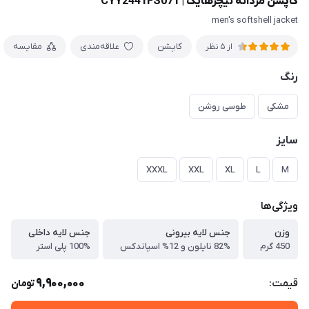
کاپشن مردانه نیچرهایک | CYY2441FS071
men's softshell jacket
کاپشن
علاقه‌مندی
مقایسه
از 5 نظر
رنگ
مشکی
طوسی روشن
سایز
XXXL
XXL
XL
L
M
ویژگی‌ها
وزن
جنس لایه بیرونی
جنس لایه داخلی
450 گرم
82% نایلون و 12% اسپاندکس
100% پلی استر
9,900,000
قیمت:
تومان