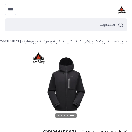
پاییز کمپ
/
پوشاک ورزشی
/
کاپشن
/
کاپشن مردانه نیچرهایک | CYY2441FS071