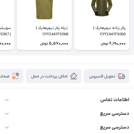
پلار زنانه نیچرهایک |
ژیله پلار نیچرهایک |
سویشرت 
| CYY2441FS067
CYY2441FS068
CYY2441FS060
0,000
5,570,000
6,190,000
تومان
تومان
امکان پرداخت در محل
ضمانت
تحویل اکسپرس
اطلاعات تماس
02166456492 - 09121933405
دسترسی سریع
info@paeezcamp.ir
خرید کیسه خواب
دسترسی سریع
تهران،ضلع شرقی میدان منیریه،پلاک5،واحد2 ( از ساعت 10 تا 17 )