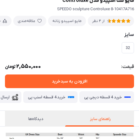
مایو شنا اسپیدو مدل Controluxe
SPEEDO sculpture Controluxe 8-10417A716
مایو اسپیدو زنانه
علاقه‌مندی
م
از 4 نظر
سایز
32
2,550,000
قیمت:
تومان
افزودن به سبدخرید
خرید 4 قسطه دیجی پی
خرید 4 قسطه اسنپ پی
ارسال 
راهنمای سایز
دیدگاه‌ها