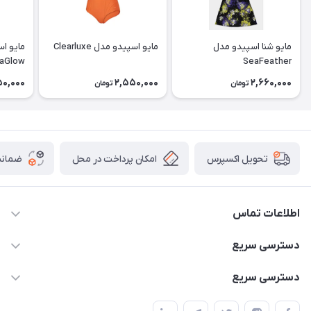
مایو شنا اسپیدو مدل
مایو اسپیدو مدل Clearluxe
مایو اس
raGlow
SeaFeather
50,000
2,550,000
2,660,000
تومان
تومان
امکان پرداخت در محل
ضمانت
تحویل اکسپرس
اطلاعات تماس
02166456492 - 09121933405
دسترسی سریع
info@paeezcamp.ir
خرید کیسه خواب
دسترسی سریع
تهران،ضلع شرقی میدان منیریه،پلاک5،واحد2 ( از ساعت 10 تا 17 )
میز تاشو
چادر سرخپوستی
حتما با هماهنگی قبلی