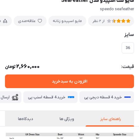
مایو شنا اسپیدو مدل SeaFeather
speedo seafeather
مایو اسپیدو زنانه
علاقه‌مندی
م
از 2 نظر
سایز
36
2,660,000
قیمت:
تومان
افزودن به سبدخرید
خرید 4 قسطه دیجی پی
خرید 4 قسطه اسنپ پی
ارسال 
راهنمای سایز
ویژگی ها
دیدگاه‌ها