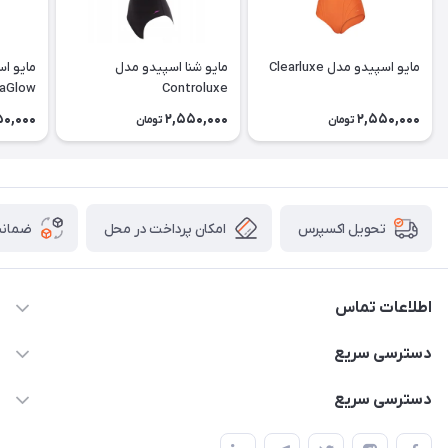
مایو اسپیدو مدل Clearluxe
مایو شنا اسپیدو مدل
مایو اس
raGlow
Controluxe
50,000
2,550,000
2,550,000
تومان
تومان
امکان پرداخت در محل
ضمانت
تحویل اکسپرس
اطلاعات تماس
02166456492 - 09121933405
دسترسی سریع
info@paeezcamp.ir
خرید کیسه خواب
دسترسی سریع
تهران،ضلع شرقی میدان منیریه،پلاک5،واحد2 ( از ساعت 10 تا 17 )
میز تاشو
چادر سرخپوستی
حتما با هماهنگی قبلی