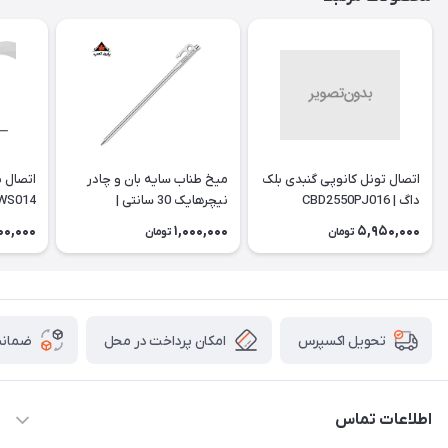
اتصال تونل کانوپی گنبدی بلک
میخ طناب سایه بان و چادر
داگ | CBD2550PJ016
نیچرهایک 30 سانتی |
WS014
NH19PJ014
00,000
1,000,000
5,950,000
تومان
تومان
امکان پرداخت در محل
ضمانت
تحویل اکسپرس
اطلاعات تماس