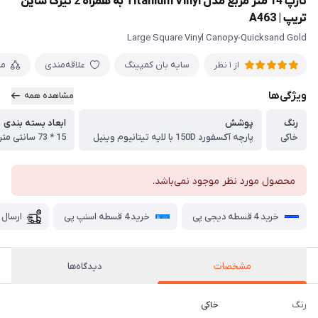
تارپ 14 متر مربع مدل Titanium Vinyl به همراه 2 تیرک شاین
تریپ | A463
Large Square Vinyl Canopy-Quicksand Gold
سایه بان کمپینگ
علاقه‌مندی
مق
از 1 نظر
ویژگی‌ها
مشاهده همه
رنگ
پوشش
ابعاد بسته بندی
خاکی
پارچه آکسفورد 150D با لایه تیتانیوم وینیل
15 * 73 سانتی متر
محصول مورد نظر موجود نمی‌باشد.
خرید 4 قسطه دیجی پی
خرید 4 قسطه اسنپ پی
ارسال 
مشخصات
دیدگاه‌ها
رنگ
خاکی