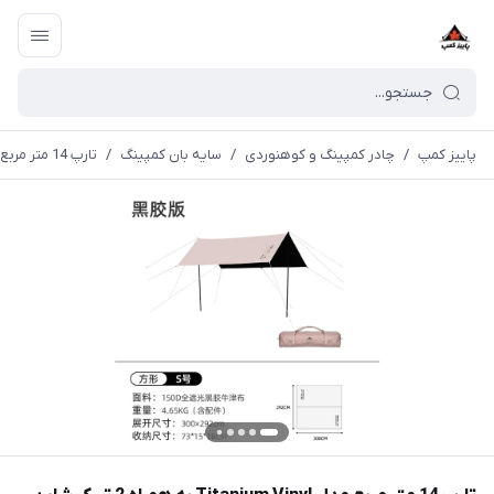
پاییز کمپ
/
چادر کمپینگ و کوهنوردی
/
سایه بان کمپینگ
/
تارپ 14 متر مربع مدل Titanium Vinyl به همراه 2 تیرک شاین تریپ | A463