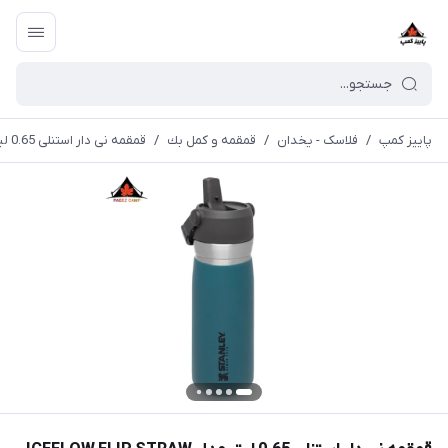
پاییز کمپ
/
فلاسک - یخدان
/
قمقمه و كمل بك
/
قمقمه نی دار استنلی 0.65 لیتر مدل ICEFLOW FLIP STRAW