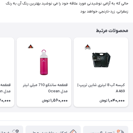
حالی که به آرامی نوشیدنی مورد علاقه خود را می نوشید.بهترین رنگ آن به رنگ
زعفرانی، زرد-نارنجی خواهد بود
محصولات مرتبط
کیسه آب 8 لیتری شاین تریپ |
قمقمه سانتکو 710 میلی لیتر
A469
مدل Ocean
مدل Ocean
70,000
1,560,000
1,040,000
تومان
تومان