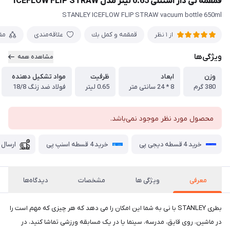
قمقمه نی دار استنلی 0.65 لیتر مدل ICEFLOW FLIP STRAW
STANLEY ICEFLOW FLIP STRAW vacuum bottle 650ml
قمقمه و كمل بك
علاقه‌مندی
مق
از 1 نظر
ویژگی‌ها
مشاهده همه
وزن
ابعاد
ظرفیت
مواد تشکیل دهنده
380 گرم
8 * 24 سانتی متر
0.65 لیتر
فولاد ضد زنگ 18/8
محصول مورد نظر موجود نمی‌باشد.
خرید 4 قسطه دیجی پی
خرید 4 قسطه اسنپ پی
ارسال 
معرفی
ویژگی ها
مشخصات
دیدگاه‌ها
بطری STANLEY با نی به شما این امکان را می دهد که هر چیزی که مهم است را
در ماشین، روی قایق، مدرسه، سینما یا در یک مسابقه ورزشی تماشا کنید، در