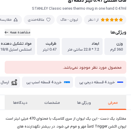
ماگ استنلی 0.47 لیتر دکمه ای
STANLEY Classic series thermo mug in one hand 0.47ml
لیوان - ماگ
علاقه‌مندی
مقایسه
از 1 نظر
ویژگی‌ها
مشاهده همه
وزن
ابعاد
ظرفیت
مواد تشکیل دهنده
360 گرم
7.2 * 22.8 سانتی متر
0.47 لیتر
استنلس استیل 18/8
محصول مورد نظر موجود نمی‌باشد.
خرید 4 قسطه دیجی پی
خرید 4 قسطه اسنپ پی
ارسال 
معرفی
ویژگی ها
مشخصات
دیدگاه‌ها
عملکرد یک دست - این یک لیوان از سری کلاسیک با محتوای 470 میلی لیتر است.
لیوان اکشن Trigger کاملاً مهر و موم می شود، در بیشتر نگهدارنده های