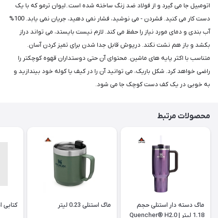
اتومبیل جا می گیرد و از فولاد ضد زنگ ساخته شده است..لیوان ترمو که با یک
دست کار می کنید. فشردن - می نوشید، فشار نمی دهید، جریان نمی یابد. 100%
آب بندی و دمای مورد نیاز را حفظ می کند. لازم نیست بایستد، می تواند دراز
بکشد و باز هم نشت نکند. درپوش قابل جدا شدن برای تمیز کردن آسان.
متناسب با اکثر پایه های ماشین. محتوای آن حتی دوستداران قهوه کوچکتر را
راضی خواهد کرد. شکل باریک، می توانید آن را در کیف یا کوله خود بیندازید و
به خوبی در یک کف دست کوچک جا می شود.
محصولات مرتبط
ماگ دسته دار استنلی حجم
ماگ استنلی 0.23 لیتر
کتابی ا
1.18 لیتر | Quencher® H2.0