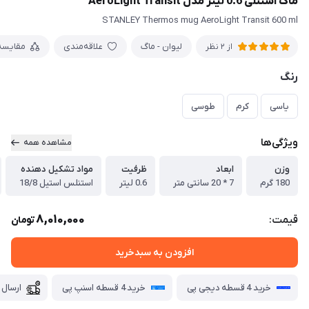
ماگ استنلی 0.6 لیتر مدل AeroLight Transit
STANLEY Thermos mug AeroLight Transit 600 ml
لیوان - ماگ
علاقه‌مندی
مقایسه
از 2 نظر
رنگ
یاسی
کرم
طوسی
ویژگی‌ها
مشاهده همه
وزن
ابعاد
ظرفیت
مواد تشکیل دهنده
180 گرم
7 * 20 سانتی متر
0.6 لیتر
استنلس استیل 18/8
8,010,000
قیمت:
تومان
افزودن به سبدخرید
خرید 4 قسطه دیجی پی
خرید 4 قسطه اسنپ پی
ارسال 