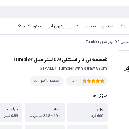
انکر
استنلی
سانتکو
شنا و ورزشهای آبی
استوک کمپینگ
مدل Tumbler
قمقمه نی دار استنلی 0.9 لیتر مدل Tumbler
STANLEY Tumbler with straw 890ml
قمقمه و كمل بك
از 1 نظر
ویژگی‌ها
وزن
ابعاد
ظرفیت
600 گرم
10.4 * 24.8 سانتی متر
0.89 لیتر