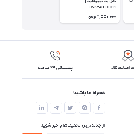
قمقمه سانتکو دو جداره مدل K2
کمل بک نیچرهایک |
CNK2450CF011
2,550,000
تومان
اصالت کالا
پشتیبانی ۲۴ ساعته
همراه ما باشید!
از جدید‌ترین تخفیف‌ها با‌ خبر شوید