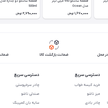
 میلی لیتر
قمقمه سانتکو 950 میلی لیتر
مدل Ocean
500ml
2,790,000
1,670,000
تومان
تومان
در محل
ضمانت بازگشت کالا
ضمانت 
دسترسی سریع
دسترسی سریع
خرید کیسه خواب
چادر سرخپوستی
میز تاشو
صندلی تاشو
چادر بادی
سایه بان کمپینگ
 ( از ساعت 10 تا