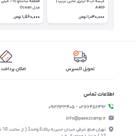
کیسه آب 8 لیتری شاین تریپ |
قمقمه سانتکو 710
A469
مدل Ocean
1,560,000
1,040,000
تومان
تومان
تحویل اکسپرس
امکان پرداخت 
اطلاعات تماس
02166456492 - 09121933405
info@paeezcamp.ir
تهران،ضلع شرقی میدان منیریه،پلاک5،واحد2