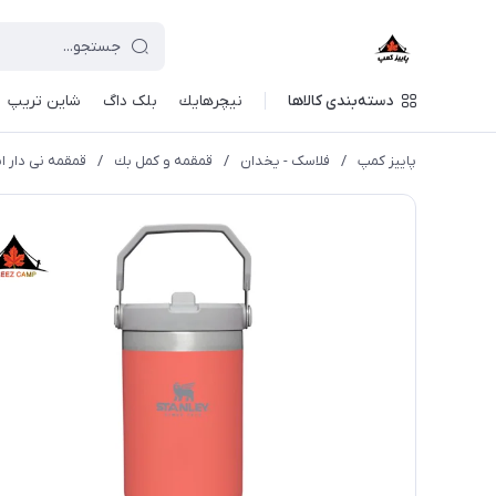
دسته‌بندی کالاها
نيچرهايك
بلک داگ
شاین تریپ
پاییز کمپ
/
فلاسک - یخدان
/
قمقمه و كمل بك
/
قمقمه نی دار استنلی 0.9 لیتر 