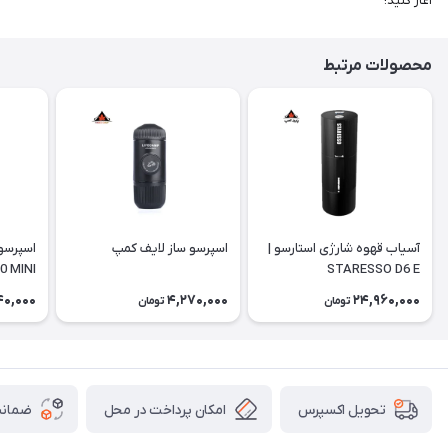
آغاز کنید!
محصولات مرتبط
آسیاب قهوه شارژی استارسو |
اسپرسو ساز لایف کمپ
0 MINI
STARESSO D6 E
40,000
4,270,000
24,960,000
تومان
تومان
امکان پرداخت در محل
ضمانت
تحویل اکسپرس