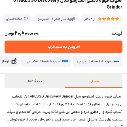
آسیاب قهوه دستی استارسو مدل STARESSO Discovery
Grinder
قهوه ساز همراه - اسپرسو
علاقه‌مندی
از 2 نظر
20,800,000
قیمت:
تومان
افزودن به سبدخرید
خرید 4 قسطه دیجی پی
خرید 4 قسطه اسنپ پی
ارسال 
معرفی
دیدگاه‌ها
آسیاب قهوه دستی استارسو مدل STARESSO Discovery Grinder، انتخابی
بی‌نظیر برای عاشقان قهوه است! دانه‌های قهوه‌تان را با دقت و به‌سهولت
آسیاب کنید و از عطری تازه و طعمی بی‌نظیر لذت ببرید. طراحی کم‌حجم و سبک،
مناسب برای سفر و منزل. همین حالا خرید کنید و تجربه‌ای جدید از قهوه‌نوشی را