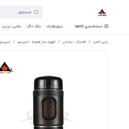
دسته‌بندی کالاها
نيچرهايك
بلک داگ
شاین تریپ
پاییز کمپ
/
فلاسک - یخدان
/
قهوه ساز همراه - اسپرسو
/
اسپرسو ساز