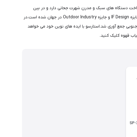
 برند بین المللی است که در سال 2014 تاسیس شد.استارسو در زمینه ساخت دستگاه های سبک و مدرن شهرت جحانی دارد و در بین
کاربران بسیار محبوب است.Staresso به واسطه ساخت دستگاه قهوه ساز قابل حمل برنده جوایز متعددی از جمله جایزه طراحی Red Dot آلمان،جایزه IF Design و جایزه Outdoor Industry در جهان شده است.در
ه جنوبی جمع آوری شد.استارسو با ایده های نوین خود می خواهد
یاب قهوه کلیک کنید.
تارسو مدل SP-300