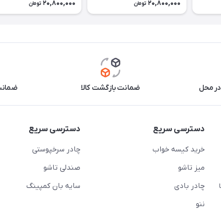
20,800,000
20,800,000
تومان
تومان
در محل
ضمانت بازگشت کالا
ضمانت 
دسترسی سریع
دسترسی سریع
خرید کیسه خواب
چادر سرخپوستی
میز تاشو
صندلی تاشو
چادر بادی
سایه بان کمپینگ
 ( از ساعت 10 تا
ننو