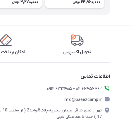
4,270,000
24,960,000
تومان
تومان
تحویل اکسپرس
امکان پرداخت 
اطلاعات تماس
02166456492 - 09121933405
info@paeezcamp.ir
تهران،ضلع شرقی میدان منیریه،پلاک5،واحد2
17 ) حتما با هماهنگی قبلی