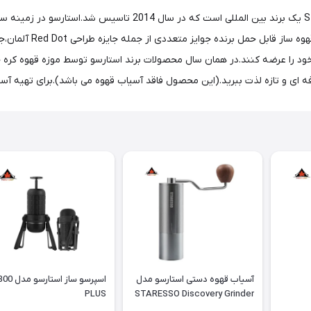
در هر زمان و هر مکان از اسپرسو با غلظت بالا لذت ببرید.Staresso یک
شترک خود را عرضه کنند.در همان سال محصولات برند استارسو توسط موزه قهوه کر
فه ای و تازه لذت ببرید.(این محصول فاقد آسیاب قهوه می باشد).برای تهیه آس
آسیاب قهوه دستی استارسو مدل
اسپرسو ساز اس
PLUS
STARESSO Discovery Grinder