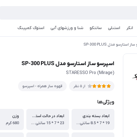
انکر
استنلی
سانتکو
شنا و ورزشهای آبی
استوک کمپینگ
 استارسو مدل SP-300 PLUS
اسپرسو ساز استارسو مدل SP-300 PLUS
STARESSO Pro (Mirage)
قهوه ساز همراه - اسپرسو
از 5 نظر
ویژگی‌ها
ابعاد بسته بندی
ابعاد در حالت استفاده
وزن
19 * 7 * 8.5 سانتی متر
23 * 7 * 15 سانتی متر
680 گرم