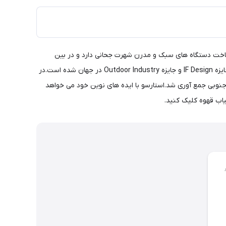
 برند بین المللی است که در سال 2014 تاسیس شد.استارسو در زمینه ساخت دستگاه های سبک و مدرن شهرت جحانی دارد و در بین
کاربران بسیار محبوب است.Staresso به واسطه ساخت دستگاه قهوه ساز قابل حمل برنده جوایز متعددی از جمله جایزه طراحی Red Dot آلمان،جایزه IF Design و جایزه Outdoor Industry در جهان شده است.در
ه جنوبی جمع آوری شد.استارسو با ایده های نوین خود می خواهد
یاب قهوه کلیک کنید.