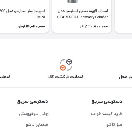
آسیاب قهوه دستی استارسو مدل
اسپرسو ساز اس
MINI
STARESSO Discovery Grinder
14,040,000
20,800,000
تومان
تومان
در محل
ضمانت بازگشت کالا
ضمانت 
دسترسی سریع
دسترسی سریع
خرید کیسه خواب
چادر سرخپوستی
میز تاشو
صندلی تاشو