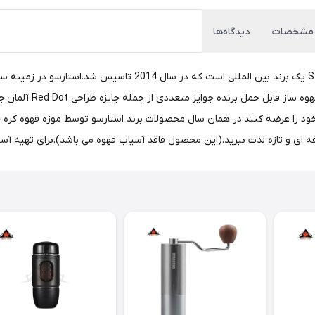
مشخصات
دیدگاه‌ها
در هر زمان و هر مکان از اسپرسو با غلظت بالا لذت ببرید.Staresso یک
شترک خود را عرضه کنند.در همان سال محصولات برند استارسو توسط موزه قهوه کر
فه ای و تازه لذت ببرید.(این محصول فاقد آسیاب قهوه می باشد).برای تهیه آس