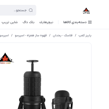
دسته‌بندی کالاها
نيچرهايك
بلک داگ
شاین تریپ
پاییز کمپ
/
فلاسک - یخدان
/
قهوه ساز همراه - اسپرسو
/
اسپرسو ساز