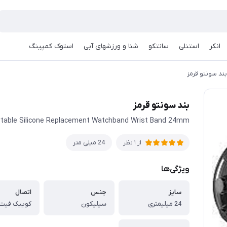
انکر
استنلی
سانتکو
شنا و ورزشهای آبی
استوک کمپینگ
بند سونتو قرمز
بند سونتو قرمز
rtable Silicone Replacement Watchband Wrist Band 24mm
24 میلی متر
از 1 نظر
ویژگی‌ها
سایز
جنس
اتصال
24 میلیمتری
سیلیکون
کوییک فیت