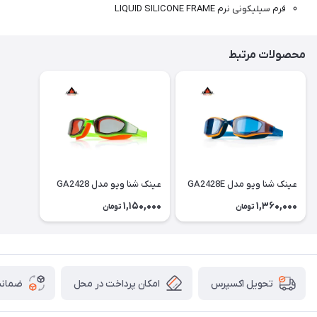
فرم سیلیکونی نرم LIQUID SILICONE FRAME
محصولات مرتبط
عینک شنا ویو مدل GA2428E
عینک شنا ویو مدل GA2428
1,150,000
1,360,000
تومان
تومان
امکان پرداخت در محل
ضمانت
تحویل اکسپرس