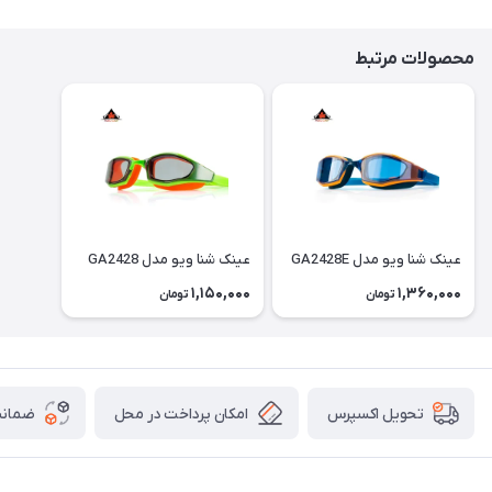
محصولات مرتبط
عینک شنا ویو مدل GA2428E
عینک شنا ویو مدل GA2428
1,150,000
1,360,000
تومان
تومان
امکان پرداخت در محل
ضمانت
تحویل اکسپرس