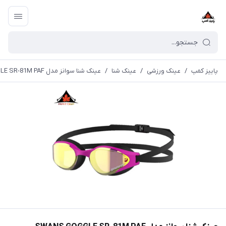
پاییز کمپ
/
عینک ورزشی
/
عینک شنا
/
عینک شنا سوانز مدل SWANS GOGGLE SR-81M PAF