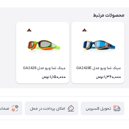
محصولات مرتبط
عینک شنا ویو مدل GA2428E
عینک شنا ویو مدل GA2428
1,150,000
1,360,000
تومان
تومان
امکان پرداخت در محل
ضمانت
تحویل اکسپرس