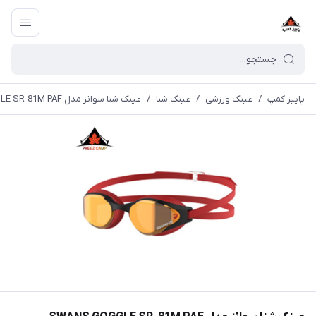
پاییز کمپ
/
عینک ورزشی
/
عینک شنا
/
عینک شنا سوانز مدل SWANS GOGGLE SR-81M PAF