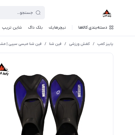
دسته‌بندی کالاها
نيچرهايك
بلک داگ
شاین تریپ
پاییز کمپ
/
کفش ورزشی
/
فین شنا
/
فین شنا میسی سیپی | مشک