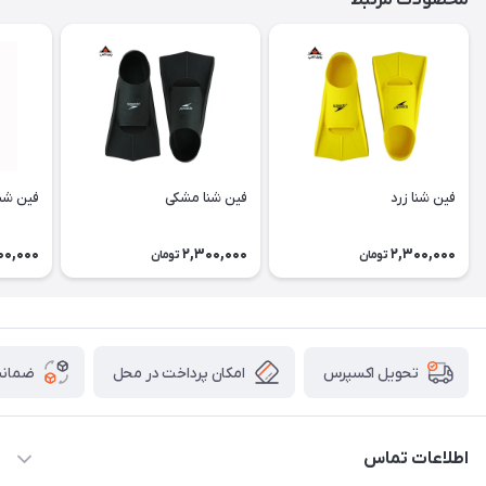
محصولات مرتبط
فین شنا زرد
فین شنا مشکی
فین شن
00,000
2,300,000
2,300,000
تومان
تومان
امکان پرداخت در محل
ضمانت
تحویل اکسپرس
اطلاعات تماس