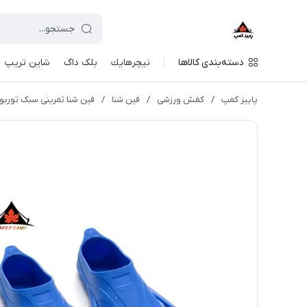
دسته‌بندی کالاها
نيچرهايك
بلک داگ
شاین تریپ
پاییز کمپ
/
کفش ورزشی
/
فین شنا
/
فین شنا تمرینی سبک توربو