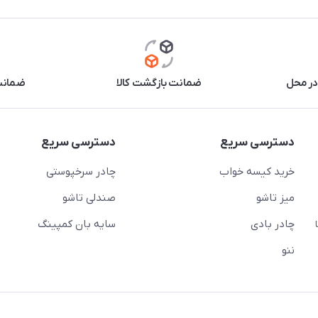
در محل
ضمانت بازگشت کالا
ضمانت 
دسترسی سریع
دسترسی سریع
خرید کیسه خواب
چادر سرخپوستی
میز تاشو
صندلی تاشو
چادر بادی
سایه بان کمپینگ
 ( از ساعت 10 تا
ننو