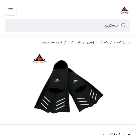
پاییز کمپ
/
کفش ورزشی
/
فین شنا
/
فین شنا توربو