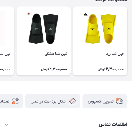
محصولات مرتبط
فین شنا زرد
فین شنا مشکی
فین شن
00,000
2,300,000
2,300,000
تومان
تومان
امکان پرداخت در محل
ضمانت
تحویل اکسپرس
اطلاعات تماس