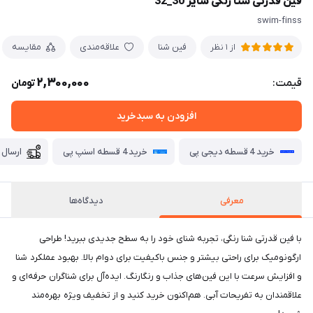
فین قدرتی شنا رنگی سایز 30_32
swim-finss
فین شنا
علاقه‌مندی
مقایسه
از 1 نظر
2,300,000
قیمت:
تومان
افزودن به سبدخرید
خرید 4 قسطه دیجی پی
خرید 4 قسطه اسنپ پی
ارسال 
معرفی
دیدگاه‌ها
با فین قدرتی شنا رنگی، تجربه شنای خود را به سطح جدیدی ببرید! طراحی
ارگونومیک برای راحتی بیشتر و جنس باکیفیت برای دوام بالا. بهبود عملکرد شنا
و افزایش سرعت با این فین‌های جذاب و رنگارنگ. ایده‌آل برای شناگران حرفه‌ای و
علاقمندان به تفریحات آبی. هم‌اکنون خرید کنید و از تخفیف ویژه بهره‌مند