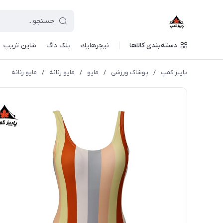
دسته‌بندی کالاها
نيچرهايك
بلک داگ
شاین تریپ
پاییز کمپ
/
پوشاک ورزشی
/
مايو
/
مایو زنانه
/
مایو زنانه