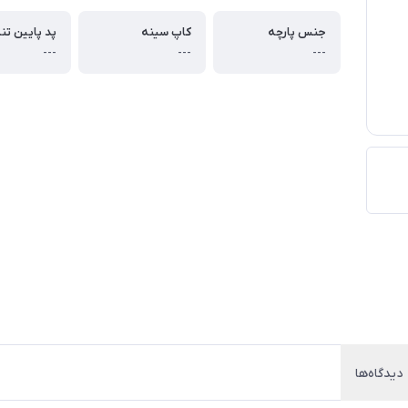
جنس پارچه
کاپ سینه
پد پایین تن
---
---
---
دیدگاه‌ها