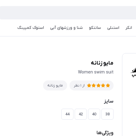
انکر
استنلی
سانتکو
شنا و ورزشهای آبی
استوک کمپینگ
مایو زنانه
Women swim suit
مایو زنانه
از 1 نظر
سایز
44
42
40
38
ویژگی‌ها